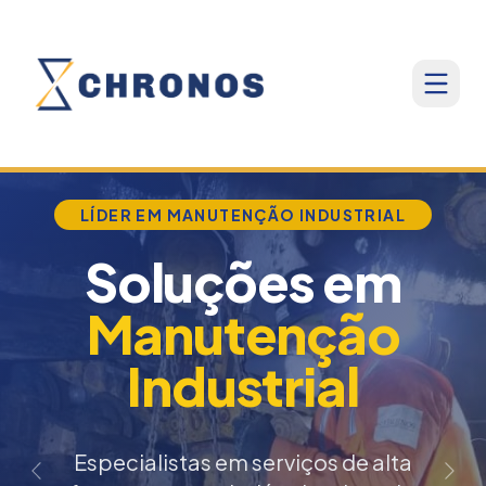
LÍDER EM MANUTENÇÃO INDUSTRIAL
Soluções em
Manutenção
Industrial
Especialistas em serviços de alta
Anterior
Próx