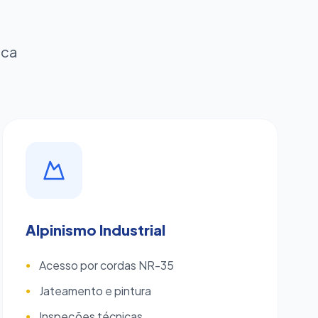
ica
Alpinismo Industrial
Acesso por cordas NR-35
●
Jateamento e pintura
●
Inspeções técnicas
●