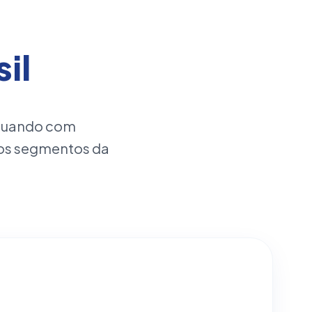
il
atuando com
os segmentos da