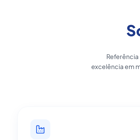
S
Referência
excelência em 