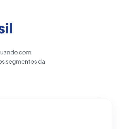
il
atuando com
os segmentos da