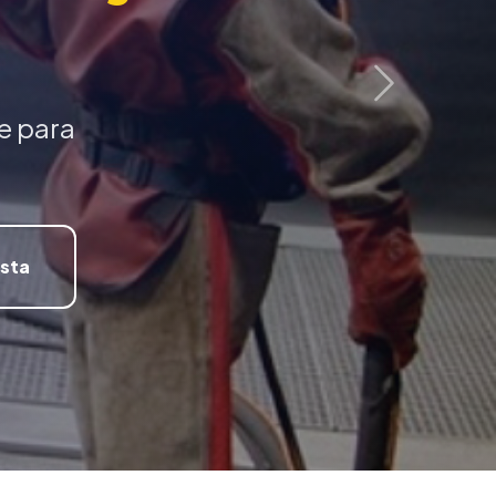
Próximo
e para
ista