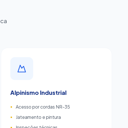
ica
Alpinismo Industrial
Acesso por cordas NR-35
●
Jateamento e pintura
●
Inspeções técnicas
●