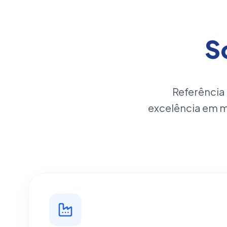
S
Referência
excelência em 