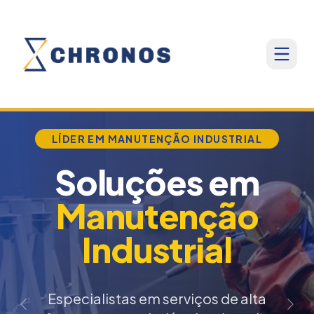
LÍDER EM MANUTENÇÃO INDUSTRIAL
Soluções em
Manutenção
Industrial
Especialistas em serviços de alta
Anterior
Próx