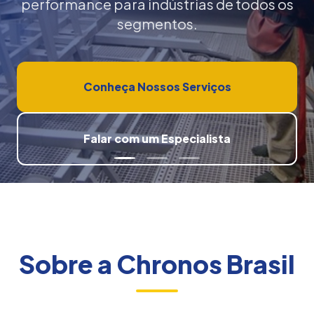
performance para indústrias de todos os
segmentos.
Conheça Nossos Serviços
Falar com um Especialista
Sobre a Chronos Brasil