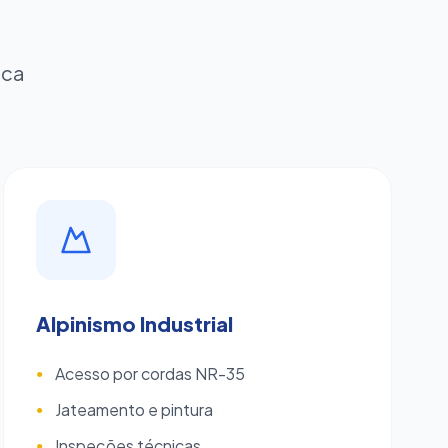
ica
Alpinismo Industrial
Acesso por cordas NR-35
●
Jateamento e pintura
●
Inspeções técnicas
●