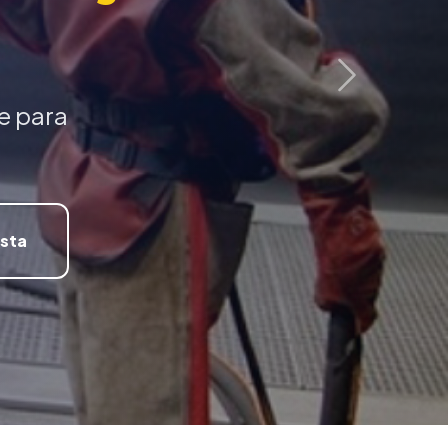
Próximo
e para
ista