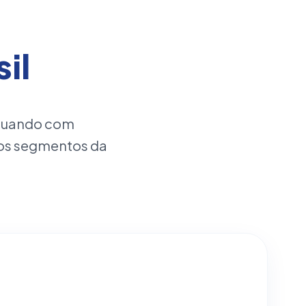
il
atuando com
os segmentos da