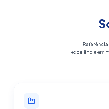
S
Referência
excelência em 